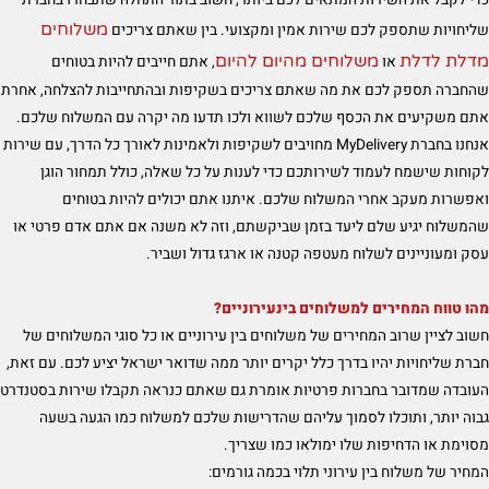
משלוחים
שליחויות שתספק לכם שירות אמין ומקצועי. בין שאתם צריכים
מדלת לדלת
משלוחים מהיום להיום
או
, אתם חייבים להיות בטוחים
שהחברה תספק לכם את מה שאתם צריכים בשקיפות ובהתחייבות להצלחה, אחרת
אתם משקיעים את הכסף שלכם לשווא ולכו תדעו מה יקרה עם המשלוח שלכם.
אנחנו בחברת MyDelivery מחויבים לשקיפות ולאמינות לאורך כל הדרך, עם שירות
לקוחות שישמח לעמוד לשירותכם כדי לענות על כל שאלה, כולל תמחור הוגן
ואפשרות מעקב אחרי המשלוח שלכם. איתנו אתם יכולים להיות בטוחים
שהמשלוח יגיע שלם ליעד בזמן שביקשתם, וזה לא משנה אם אתם אדם פרטי או
עסק ומעוניינים לשלוח מעטפה קטנה או ארגז גדול ושביר.
מהו טווח המחירים למשלוחים בינעירוניים?
חשוב לציין שרוב המחירים של משלוחים בין עירוניים או כל סוגי המשלוחים של
חברת שליחויות יהיו בדרך כלל יקרים יותר ממה שדואר ישראל יציע לכם. עם זאת,
העובדה שמדובר בחברות פרטיות אומרת גם שאתם כנראה תקבלו שירות בסטנדרט
גבוה יותר, ותוכלו לסמוך עליהם שהדרישות שלכם למשלוח כמו הגעה בשעה
מסוימת או הדחיפות שלו ימולאו כמו שצריך.
המחיר של משלוח בין עירוני תלוי בכמה גורמים: