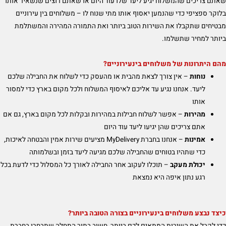
שאתם צריכים שהמשלוח יגיע ליעד שלו עוד היום או שאתם רוצים שנשאיר אותו
בלוקר ספציפי כדי שהנמען יאסוף אותו מתי שנוח לו – משלוחים בין עירוניים
מבטיחים שתקבלו את השירות הטוב ביותר ואת התמורה המהירה והמשתלמת
ביותר למחיר שתשלמו.
מהם היתרונות של משלוחים בינעירוניים?
נוחות
– אין צורך לצאת מהבית או מהעסק כדי לשלוח את החבילה שלכם
ליעד. אנחנו נגיע עד אליכם לאיסוף המשלוח ולכל מקום בארץ כדי למסור
אותו
מהירות
– אפשר לשלוח חבילות במהירות ובקלות לכל מקום בארץ, גם אם
אתם צריכים שהן יגיעו ליעד עוד היום
אמינות
– אנחנו בחברת MyDelivery מציעים שירות אמין והבטחה לאיכות,
כדי שתהיו בטוחים שהחבילה שלכם מגיעה ליעד בזמן ובשלמותה
יכולת מעקב
– תוכלו לעקוב אחר החבילה לאורך כל המסלול כדי לדעת בכל
רגע נתון איפה היא נמצאת
כיצד נבצע משלוחים בינעירוניים בצורה הטובה ביותר?
כדי לקבל את השירות המתאים לכם ביותר, חשוב בתור התחלה שתבחרו בחברת