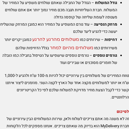
גודל המשלוח
– הגודל של החבילה שאתם שולחים משפיע על המחיר של
המשלוח. חברת השליחויות תגבה מכם מחיר נמוך יותר אם אתם שולחים
מעטפה לעומת שליחה של קופסה גדולה
מרחק הנסיעה
– עוד גורם המשפיע על המחיר הוא כמובן המרחק שהשליח
יעשה כדי להגיע ליעד שלכם
משלוחים מהרגע להרגע
דחיפות
– שירותים כמו
כמובן יקרים יותר
משלוחים מהיום למחר
משירותים כמו
בגלל הדחיפות שלהם
גורמים נוספים
– גורמים נוספים שישפיעו על הטיפול בחבילה כמו הובלה
של חומרים מסוכנים או שבירים ועוד
טווח המחירים של משלוחים בין עירוניים יכול להיות מ-100 ש"ח ולהגיע ל-1,000
ש"ח או יותר למשלוחים מקצה אחד של הארץ לקצה השני. מוזמנים ליצור איתנו
קשר כדי לקבל הצעת מחיר מדויקת למשלוח שלכם לפי כל הקריטריונים
הרלוונטיים.
לסיכום
זה לא משנה מה אתם צריכים לשלוח ולאן, שירות המשלוחים הבין עירוניים של
חברת MyDelivery הוא בדיוק מה שאתם צריכים. אנחנו מספקים לכל הלקוחות