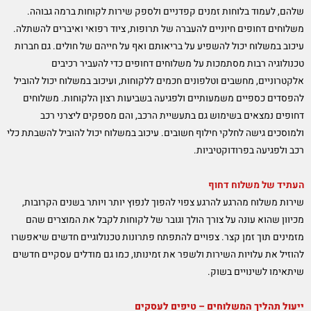
שלהם, לעמוד בלוחות זמנים קפדניים ולספק שירות לקוחות ברמה גבוהה.
משלוחים דחופים חיוניים להעברה של תרופות, ציוד רפואי ואיברים להשתלה.
עיכוב במשלוח יכול להשפיע על בריאותם ואף על חייהם של חולים. גם חברות
טכנולוגיה רבות מסתמכות על משלוחים דחופים כדי להעביר רכיבים
אלקטרוניים, מחשבים וטלפונים חכמים ללקוחות, ועיכוב במשלוח יכול להוביל
להפסדים כספיים משמעותיים ולפגיעה בשביעות רצון הלקוחות. משלוחים
דחופים נמצאים בשימוש גם בתעשיית הרכב, והם מספקים ליצרני רכב
ולמוסכים גישה לחלקי חילוף חשובים. עיכוב במשלוח יכול להוביל להשבתת כלי
רכב ולפגיעה בפרודוקטיביות.
העתיד של משלוח דחוף
שירות משלוח מהרגע להרגע צפוי להפוך לנפוץ יותר ויותר בשנים הקרובות,
מכיוון שהוא עונה על צורך הולך וגובר של לקוחות לקבל את המוצרים שהם
מזמינים תוך זמן קצר. צפויים להתפתח פתרונות טכנולוגיים חדשים שיאפשרו
להוזיל את עלויות השירות ולשפר את זמינותו, כמו גם מודלים עסקיים חדשים
שיתאימו לשינויים בשוק.
ייעול תהליך המשלוחים – טיפים לעסקים