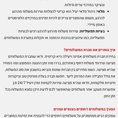
ובעיקר במרכזי ערים גדולות.
מלאי:
ניהול מלאי יעיל הוא קריטי להצלחת שירות משלוח מהרגע
להרגע, משום שהמוצרים צריכים להיות זמינים במרכזים הלוגיסטיים
באופן מיידי.
בעיות תפעוליות:
שירות משלוח מהרגע להרגע רגיש לבעיות
תפעוליות, כמו עיכובים בהכנת ההזמנה או תקלות במערכת המשלוחים.
איך בוחרים את חברת המשלוחים?
בחירת חברת משלוחים אמינה ויעילה היא קריטית. ודאו שחברת המשלוחים
מציעה שירותי משלוח דחוף באזורכם, בררו מהו זמן ההגעה הממוצע ומה המחיר
שהיא מציעה. השוו מחירים בין חברות שונות והביאו בחשבון את סוג המשלוח,
את גודל החבילה ואת המרחק ליעד. חפשו חברה בעלת מוניטין טוב וביקורות
חיוביות מלקוחות, וודאו שהיא מציעה שירות לקוחות זמין ויעיל 24/7 וכן
אפשרות מעקב אחר משלוחים שתאפשר לכם לדעת היכן נמצא המשלוח בכל
זמן נתון.
הצורך במשלוחים דחופים בענפים שונים
עסקים רבים מסתמכים על משלוחים דחופים כדי להבטיח את זמינות המוצרים