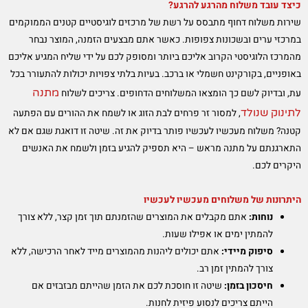
כיצד עובד משלוח מהרגע להרגע?
שירות משלוח דחוף מתבסס על רשת של מרכזים לוגיסטיים קטנים הממוקמים
במרכזי ערים ובשכונות צפופות. כאשר אתם מבצעים הזמנה, המוצר נבחר
מהמרכז הלוגיסטי הקרוב אליכם ביותר ומסופק לכם על ידי שליח המגיע אליכם
באופניים, בקורקינט חשמלי או ברכב. בעיות בלתי צפויות יכולות להתעורר בכל
מתנה
עת, ובדיוק לשם כך הומצאו המשלוחים הדחופים. צריכים לשלוח
לתינוק שנולד
, למסור זר פרחים לבת הזוג או לשמח את ההורים עם הפתעה
קטנה? משלוח מעכשיו לעכשיו פותר בדיוק את זה. שיטה זו דואגת שגם אם לא
התארגנתם על מתנה מראש – היא תספיק להגיע בזמן ולשמח את האנשים
היקרים לכם.
היתרונות של משלוחים מעכשיו לעכשיו
נוחות:
אתם מקבלים את המוצרים שהזמנתם תוך זמן קצר, ללא צורך
להמתין ימים או אפילו שעות.
סיפוק מיידי:
אתם יכולים ליהנות מהמוצרים מייד לאחר הרכישה, ללא
צורך להמתין זמן רב.
חיסכון בזמן:
שיטה זו חוסכת לכם את הזמן שהייתם מבזבזים אם
הייתם צריכים לנסוע פיזית לחנות.